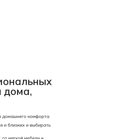
циональных
 дома,
я домашнего комфорта.
я и близких и выбирать
 от мягкой мебели и