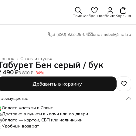
Поиск
Избранное
Войти
Корзина
8 (993) 922-35-54
unasmebel@mail.ru
лавная
›
Столы и стулья
Табурет Бен серый / бук
2 490 ₽
3 800 ₽
−
34
%
Добавить в корзину
Преимущества
Оплата частями в Сплит
Доставка в пункты выдачи или до двери
Оплата — картой, СБП или наличными
Удобный возврат