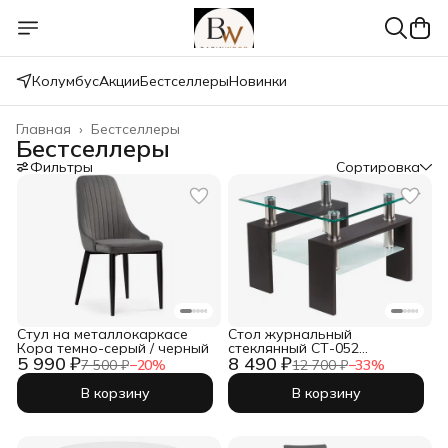
Колумбус
Акции
Бестселлеры
Новинки
Главная
›
Бестселлеры
Бестселлеры
Фильтры
Сортировка
Стул на металлокаркасе
Стол журнальный
Кора темно-серый / черный
стеклянный СТ-052
5 990 ₽
8 490 ₽
прозрачный / венге
7 500 ₽
−
20
%
12 700 ₽
−
33
%
В корзину
В корзину