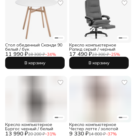
Стол обеденный Сканди 90
Кресло компьютерное
белый / бук
Рапид серый / черный
11 990 ₽
17 490 ₽
18 300 ₽
−
34
%
23 300 ₽
−
25
%
В корзину
В корзину
Кресло компьютерное
Кресло компьютерное
Бургос черный / белый
Честер латте / золотой
13 990 ₽
9 330 ₽
20 200 ₽
−
31
%
14 800 ₽
−
37
%