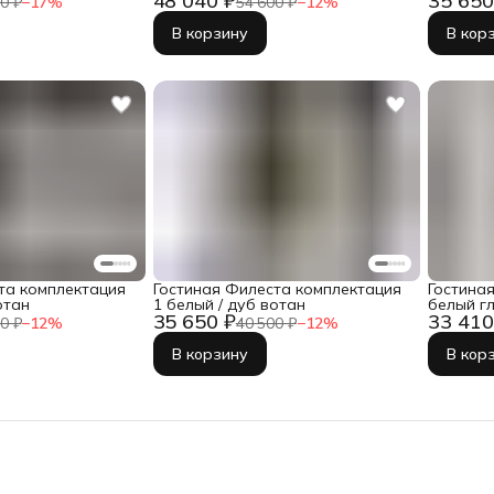
48 040 ₽
35 650
0 ₽
−
17
%
54 600 ₽
−
12
%
В корзину
В кор
та комплектация
Гостиная Филеста комплектация
Гостиная
отан
1 белый / дуб вотан
белый г
35 650 ₽
33 410
0 ₽
−
12
%
40 500 ₽
−
12
%
В корзину
В кор