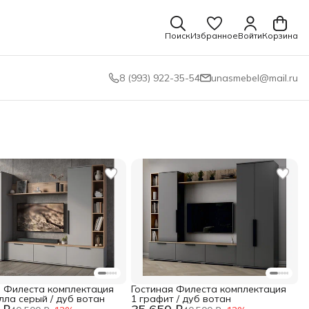
Поиск
Избранное
Войти
Корзина
8 (993) 922-35-54
unasmebel@mail.ru
я Филеста комплектация
Гостиная Филеста комплектация
лла серый / дуб вотан
1 графит / дуб вотан