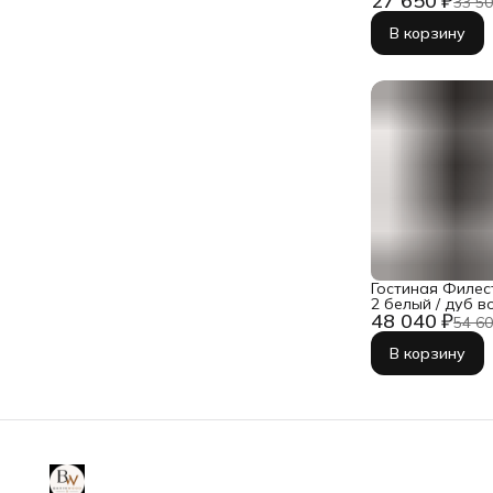
27 650 ₽
33 50
В корзину
Гостиная Филес
2 белый / дуб в
48 040 ₽
54 60
В корзину