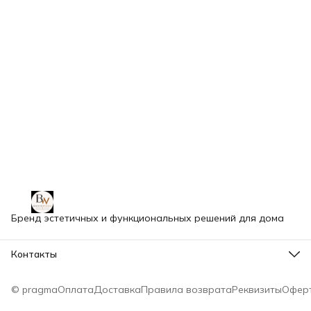
Бренд эстетичных и функциональных решений для дома
Контакты
Телефон
8 (993) 922-35-54
© pragma
Оплата
Доставка
Правила возврата
Реквизиты
Офер
Эл. почта
unasmebel@mail.ru