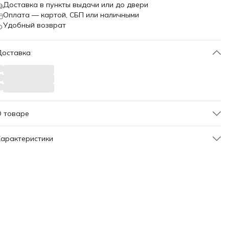
Доставка в пункты выдачи или до двери
Оплата — картой, СБП или наличными
Удобный возврат
Доставка
О товаре
00104
арактеристики
Артикул
424170
Материал сиденья
Велюр
вет каркаса
Черный
вет сиденья
Серый
Страна производства
Россия
Поворотный
Нет
вет ткани
Темно-серый