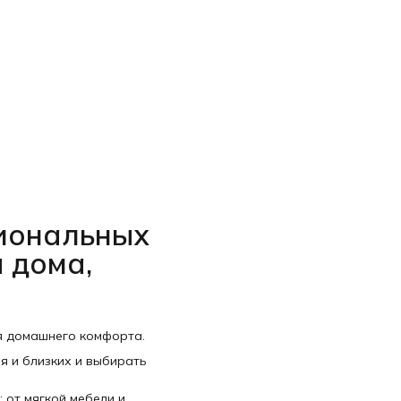
С
циональных
 дома,
я домашнего комфорта.
я и близких и выбирать
 от мягкой мебели и