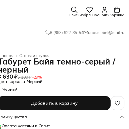
Поиск
Избранное
Войти
Корзина
8 (993) 922-35-54
unasmebel@mail.ru
лавная
›
Столы и стулья
Табурет Байя темно-серый /
черный
3 630 ₽
5 100 ₽
−
29
%
вет каркаса: Черный
Черный
Добавить в корзину
Преимущества
Оплата частями в Сплит