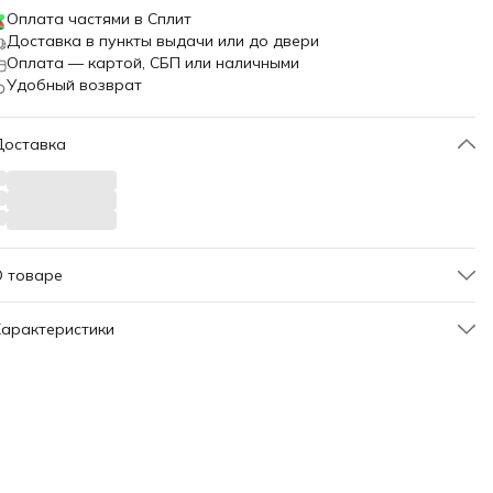
Оплата частями в Сплит
Доставка в пункты выдачи или до двери
Оплата — картой, СБП или наличными
Удобный возврат
Доставка
О товаре
00418
арактеристики
Артикул
631685
Материал сиденья
Велюр
вет каркаса
Черный
вет сиденья
Бежевый
Страна производства
Россия