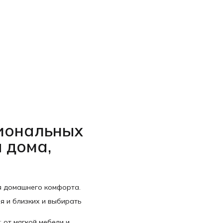
Г
М
Ц
С
циональных
 дома,
я домашнего комфорта.
я и близких и выбирать
 от мягкой мебели и