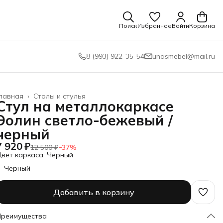
Поиск
Избранное
Войти
Корзина
8 (993) 922-35-54
unasmebel@mail.ru
лавная
›
Столы и стулья
Стул на металлокаркасе
Эолин светло-бежевый /
черный
7 920 ₽
12 500 ₽
−
37
%
вет каркаса: Черный
Черный
Добавить в корзину
Преимущества