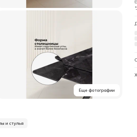
1
Х
Еще фотографии
Ц
Г
лы и стулья