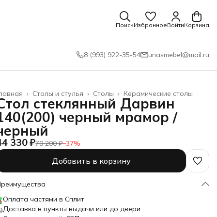
Поиск
Избранное
Войти
Корзина
8 (993) 922-35-54
unasmebel@mail.ru
лавная
›
Столы и стулья
›
Столы
›
Керамические столы
Стол стеклянный Дарвин
140(200) черный мрамор /
черный
44 330 ₽
70 200 ₽
−
37
%
Добавить в корзину
Преимущества
Оплата частями в Сплит
Доставка в пункты выдачи или до двери