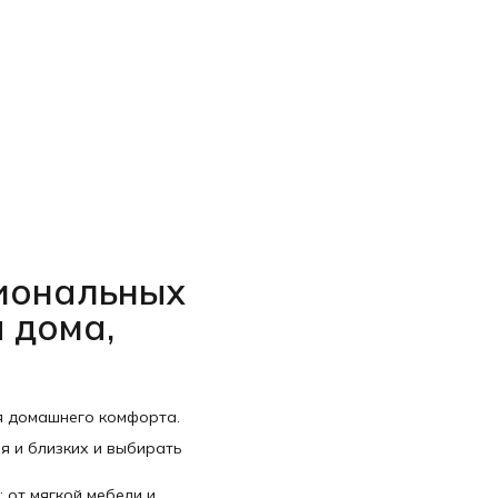
Н
С
циональных
 дома,
я домашнего комфорта.
я и близких и выбирать
 от мягкой мебели и