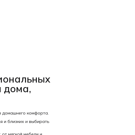
циональных
 дома,
я домашнего комфорта.
я и близких и выбирать
 от мягкой мебели и