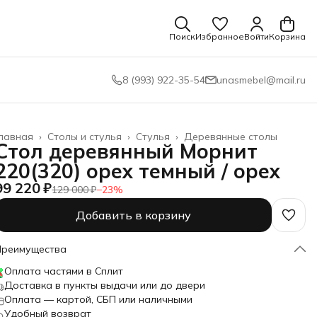
Поиск
Избранное
Войти
Корзина
8 (993) 922-35-54
unasmebel@mail.ru
лавная
›
Столы и стулья
›
Стулья
›
Деревянные столы
Стол деревянный Морнит
220(320) орех темный / орех
99 220 ₽
129 000 ₽
−
23
%
Добавить в корзину
Преимущества
Оплата частями в Сплит
Доставка в пункты выдачи или до двери
Оплата — картой, СБП или наличными
Удобный возврат