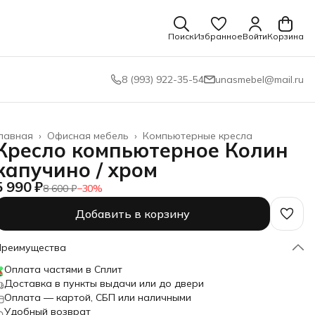
Поиск
Избранное
Войти
Корзина
8 (993) 922-35-54
unasmebel@mail.ru
лавная
›
Офисная мебель
›
Компьютерные кресла
Кресло компьютерное Колин
капучино / хром
5 990 ₽
8 600 ₽
−
30
%
Добавить в корзину
Преимущества
Оплата частями в Сплит
Доставка в пункты выдачи или до двери
Оплата — картой, СБП или наличными
Удобный возврат