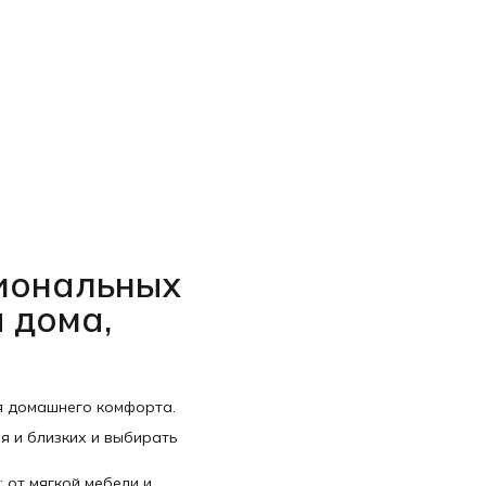
Р
С
циональных
 дома,
я домашнего комфорта.
я и близких и выбирать
 от мягкой мебели и