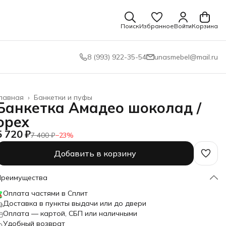
Поиск
Избранное
Войти
Корзина
8 (993) 922-35-54
unasmebel@mail.ru
лавная
›
Банкетки и пуфы
Банкетка Амадео шоколад /
орех
5 720 ₽
7 400 ₽
−
23
%
Добавить в корзину
Преимущества
Оплата частями в Сплит
Доставка в пункты выдачи или до двери
Оплата — картой, СБП или наличными
Удобный возврат