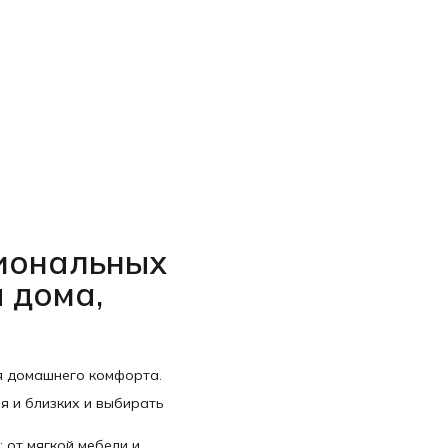
циональных
 дома,
я домашнего комфорта.
я и близких и выбирать
 от мягкой мебели и