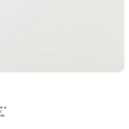
ж и
с
ов.