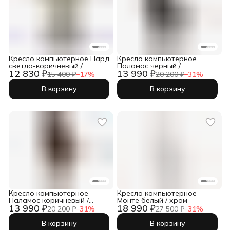
Кресло компьютерное Пард
Кресло компьютерное
светло-коричневый /
Паламос черный /
12 830 ₽
13 990 ₽
черный
бронзовый
15 400 ₽
−
17
%
20 200 ₽
−
31
%
В корзину
В корзину
Кресло компьютерное
Кресло компьютерное
Паламос коричневый /
Монте белый / хром
13 990 ₽
18 990 ₽
бронзовый
20 200 ₽
−
31
%
27 500 ₽
−
31
%
В корзину
В корзину