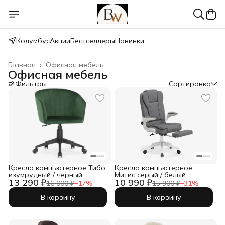
Колумбус
Акции
Бестселлеры
Новинки
Главная
›
Офисная мебель
Офисная мебель
Фильтры
Сортировка
Кресло компьютерное Тибо
Кресло компьютерное
изумрудный / черный
Митис серый / белый
13 290 ₽
10 990 ₽
16 000 ₽
−
17
%
15 900 ₽
−
31
%
В корзину
В корзину