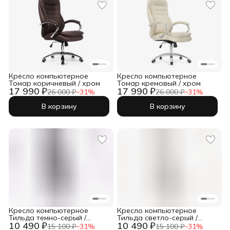
Кресло компьютерное
Кресло компьютерное
Томар коричневый / хром
Томар кремовый / хром
17 990 ₽
17 990 ₽
26 000 ₽
−
31
%
26 000 ₽
−
31
%
В корзину
В корзину
Кресло компьютерное
Кресло компьютерное
Тильда темно-серый /
Тильда светло-серый /
10 490 ₽
10 490 ₽
белый
белый
15 100 ₽
−
31
%
15 100 ₽
−
31
%