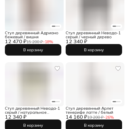
Стул деревянный Адриано
Стул деревянный Невада-1
бежевый / вишня
серый / черный дерево
12 470 ₽
12 340 ₽
15 200 ₽
−
18
%
В корзину
В корзину
Стул деревянный Невада-1
Стул деревянный Арлет
серый / натуральное
тенерифе латте / белый
12 340 ₽
14 160 ₽
дерево
19 200 ₽
−
26
%
В корзину
В корзину