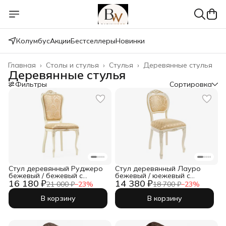
Колумбус
Акции
Бестселлеры
Новинки
Главная
›
Столы и стулья
›
Стулья
›
Деревянные стулья
Деревянные стулья
Фильтры
Сортировка
Стул деревянный Руджеро
Стул деревянный Лауро
бежевый / бежевый с
бежевый / юежевый с
16 180 ₽
14 380 ₽
патиной
патиной
21 000 ₽
−
23
%
18 700 ₽
−
23
%
В корзину
В корзину